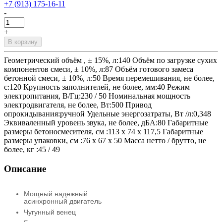
+7 (913) 175-16-11
-
+
В корзину
Геометрический объём , ± 15%, л:140 Объём по загрузке сухих
компонентов смеси, ± 10%, л:87 Объём готового замеса
бетонной смеси, ± 10%, л:50 Время перемешивания, не более,
с:120 Крупность заполнителей, не более, мм:40 Режим
электропитания, В/Гц:230 / 50 Номинальная мощность
электродвигателя, не более, Вт:500 Привод
опрокидывания:ручной Удельные энергозатраты, Вт /л:0,348
Эквиваленный уровень звука, не более, дБА:80 Габаритные
размеры бетоносмесителя, см :113 х 74 х 117,5 Габаритные
размеры упаковки, см :76 х 67 х 50 Масса нетто / брутто, не
более, кг :45 / 49
Описание
Мощный надежный
асинхронный двигатель
Чугунный венец