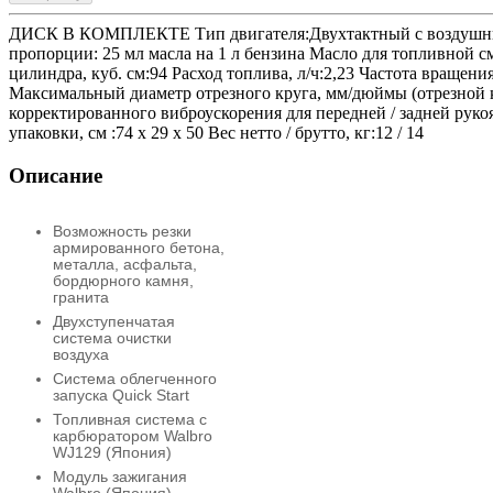
ДИСК В КОМПЛЕКТЕ Тип двигателя:Двухтактный с воздушным ох
пропорции: 25 мл масла на 1 л бензина Масло для топливной 
цилиндра, куб. см:94 Расход топлива, л/ч:2,23 Частота вращен
Максимальный диаметр отрезного круга, мм/дюймы (отрезной кр
корректированного виброускорения для передней / задней рукоя
упаковки, см :74 x 29 x 50 Вес нетто / брутто, кг:12 / 14
Описание
Возможность резки
армированного бетона,
металла, асфальта,
бордюрного камня,
гранита
Двухступенчатая
система очистки
воздуха
Система облегченного
запуска Quick Start
Топливная система с
карбюратором Walbro
WJ129 (Япония)
Модуль зажигания