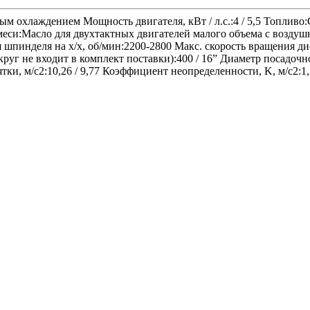
лаждением Мощность двигателя, кВт / л.с.:4 / 5,5 Топливо:См
смеси:Масло для двухтактных двигателей малого объема с возд
ия шпинделя на х/х, об/мин:2200-2800 Макс. скорость вращения д
уг не входит в комплект поставки):400 / 16” Диаметр посадочн
тки, м/с2:10,26 / 9,77 Коэффициент неопределенности, K, м/с2:1