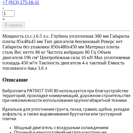
+7 (913) 175-16-11
-
+
В корзину
Мощность (л.с.) 6.5 л.с. Глубина уплотнения 300 мм Габариты
плиты 85х48х45 мм Тип двигателя бензиновый Реверс нет
Габариты без упаковки 850х480х450 мм Материал плиты
сталь Вес нетто 86 кг Частота вибрации 80 Гц Объем
двигателя 196 см³ Центробежная сила 16 кН Max уплотняемая
площадь 450 м²/ч Тактность двигателя 4-х тактный Емкость
топливного бака 3.6 л
Описание
Виброплита PATRIOT SVR 80 используется при благоустройстве
территорий, прокладке коммуникаций, дорожном строительстве
при невозможности использования крупногабаритной техники.
Идеальна для уплотнения грунта, песка, гравия, щебня, укладки
асфальта, а также выравнивания брусчатки или тротуарной
плитки.
Мощный двигатель с воздушным охлаждением
Прочный и износостойкий металл конструкции