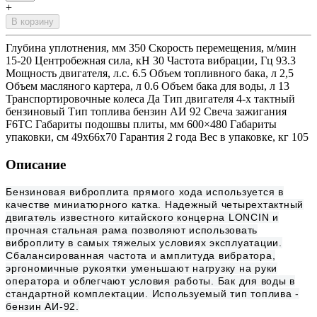
+
В корзину
Глубина уплотнения, мм 350 Скорость перемещения, м/мин
15-20 Центробежная сила, кН 30 Частота вибрации, Гц 93.3
Мощность двигателя, л.с. 6.5 Объем топливного бака, л 2,5
Объем масляного картера, л 0.6 Объем бака для воды, л 13
Транспортировочные колеса Да Тип двигателя 4-х тактный
бензиновый Тип топлива бензин АИ 92 Свеча зажигания
F6TC Габариты подошвы плиты, мм 600×480 Габариты
упаковки, cм 49х66х70 Гарантия 2 года Вес в упаковке, кг 105
Описание
Бензиновая виброплита прямого хода используется в
качестве миниатюрного катка. Надежный четырехтактный
двигатель известного китайского концерна LONCIN и
прочная стальная рама позволяют использовать
виброплиту в самых тяжелых условиях эксплуатации.
Сбалансированная частота и амплитуда вибратора,
эргономичные рукоятки уменьшают нагрузку на руки
оператора и облегчают условия работы. Бак для воды в
стандартной комплектации. Используемый тип топлива -
бензин АИ-92.