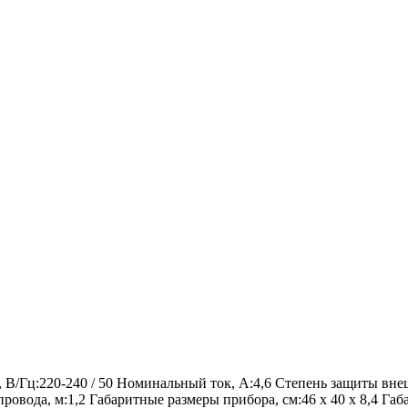
а, В/Гц:220-240 / 50 Номинальный ток, А:4,6 Степень защиты вн
провода, м:1,2 Габаритные размеры прибора, см:46 х 40 х 8,4 Габ