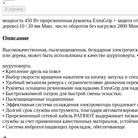
+
В корзину
мощность 450 Вт прорезиненная рукоятка ExtraGrip + защита о
дерево) 10 / 20 мм Макс. число оборотов без нагрузки 2800 Ми
Описание
Высококачественная, пылезащищенная, безударная электричес
или дерева, может быть использована в качестве шуруповерта.
шуруповерта.
• Крепление дрель на поясе
• Выбор скорости вращения нажатием на кнопку запуска и спе
• Удобный механизм реверса с ограничителями движения перек
• Рукоятка оснащена резиновыми накладками ExtraGrip для на
• Быстрозажимной патрон для быстрой смены оснастки.
• Пылезащищенные подшипники
• Эффективная система охлаждения электромотора продлевает 
• Долгий срок службы инструмента, благодаря автоматизирова
• Прорезиненный сетевой кабель PATRIOT выдерживает низки
службы за счет применения качественных материалов, устойч
• Система вибропоглащающих прокладок, обеспечвающи