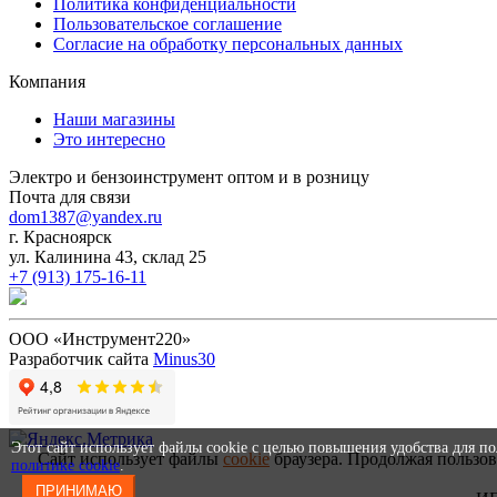
Политика конфиденциальности
Пользовательское соглашение
Согласие на обработку персональных данных
Компания
Наши магазины
Это интересно
Электро и бензоинструмент оптом и в розницу
Почта для связи
dom1387@yandex.ru
г. Красноярск
ул. Калинина 43, склад 25
+7 (913) 175-16-11
ООО «Инструмент220»
Разработчик сайта
Minus30
Этот сайт использует файлы cookie с целью повышения удобства для п
Сайт использует файлы
cookie
браузера. Продолжая пользов
политике cookie
.
ПРИНИМАЮ