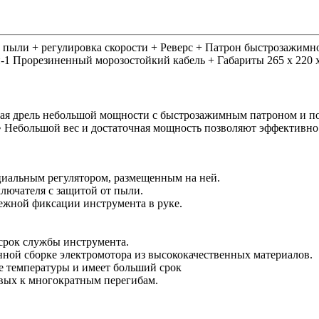
т пыли + регулировка скорости + Реверс + Патрон быстрозажимно
н-1 Прорезиненный морозостойкий кабель + Габариты 265 x 220 x
кая дрель небольшой мощности с быстрозажимным патроном и по
 • Небольшой вес и достаточная мощность позволяют эффективно 
циальным регулятором, размещенным на ней.
лючателя с защитой от пыли.
дежной фиксации инструмента в руке.
срок службы инструмента.
нной сборке электромотора из высококачественных материалов.
е температуры и имеет больший срок
ивых к многократным перегибам.