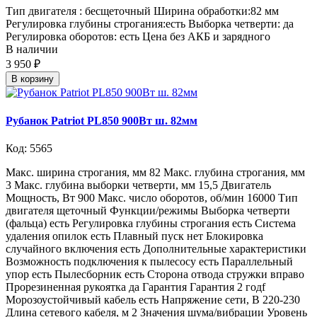
Тип двигателя : бесщеточный Ширина обработки:82 мм
Регулировка глубины строгания:есть Выборка четверти: да
Регулировка оборотов: есть Цена без АКБ и зарядного
В наличии
3 950 ₽
В корзину
Рубанок Patriot PL850 900Вт ш. 82мм
Код: 5565
Макс. ширина строгания, мм 82 Макс. глубина строгания, мм
3 Макс. глубина выборки четверти, мм 15,5 Двигатель
Мощность, Вт 900 Макс. число оборотов, об/мин 16000 Тип
двигателя щеточный Функции/режимы Выборка четверти
(фальца) есть Регулировка глубины строгания есть Система
удаления опилок есть Плавный пуск нет Блокировка
случайного включения есть Дополнительные характеристики
Возможность подключения к пылесосу есть Параллельный
упор есть Пылесборник есть Сторона отвода стружки вправо
Прорезиненная рукоятка да Гарантия Гарантия 2 годf
Морозоустойчивый кабель есть Напряжение сети, В 220-230
Длина сетевого кабеля, м 2 Значения шума/вибрации Уровень