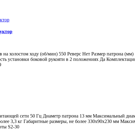
дуктор
 на холостом ходу (об/мин) 550 Реверс Нет Размер патрона (мм
ть установки боковой рукояти в 2 положениях Да Комплектация
9
итающей сети 50 Гц Диаметр патрона 13 мм Максимальный диам
 более 3,3 кг Габаритные размеры, не более 330х90х230 мм Мак
оты S2-30