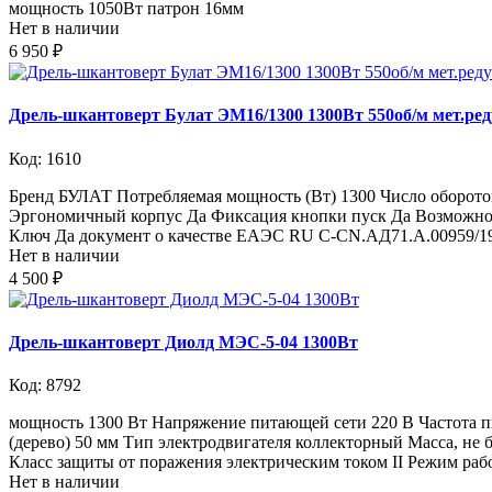
мощность 1050Вт патрон 16мм
Нет в наличии
6 950 ₽
Дрель-шкантоверт Булат ЭМ16/1300 1300Вт 550об/м мет.ре
Код: 1610
Бренд БУЛАТ Потребляемая мощность (Вт) 1300 Число оборотов
Эргономичный корпус Да Фиксация кнопки пуск Да Возможнос
Ключ Да документ о качестве ЕАЭС RU C-CN.АД71.А.00959/1
Нет в наличии
4 500 ₽
Дрель-шкантоверт Диолд МЭС-5-04 1300Вт
Код: 8792
мощность 1300 Вт Напряжение питающей сети 220 В Частота п
(дерево) 50 мм Тип электродвигателя коллекторный Масса, не
Класс защиты от поражения электрическим током II Режим раб
Нет в наличии