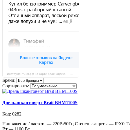
Инструмент220.рф на карте Красноярска — Яндекс Карты
Бренд:
Сортировать:
Дрель-шкантоверт Brait BHM1100S
Код: 0282
Напряжение / частота — 220В\50Гц Степень защиты — IPX0 Тип
Вт — 1100 Вт