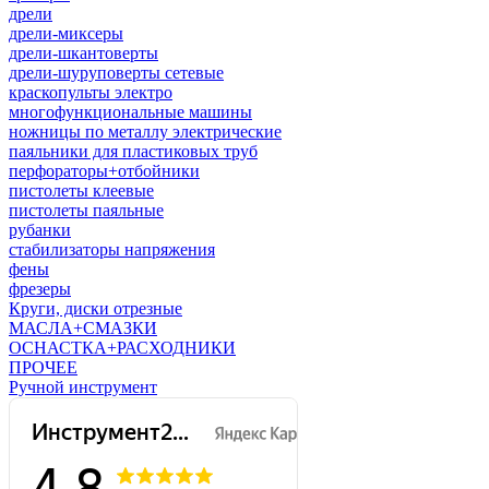
дрели
дрели-миксеры
дрели-шкантоверты
дрели-шуруповерты сетевые
краскопульты электро
многофункциональные машины
ножницы по металлу электрические
паяльники для пластиковых труб
перфораторы+отбойники
пистолеты клеевые
пистолеты паяльные
рубанки
стабилизаторы напряжения
фены
фрезеры
Круги, диски отрезные
МАСЛА+СМАЗКИ
ОСНАСТКА+РАСХОДНИКИ
ПРОЧЕЕ
Ручной инструмент