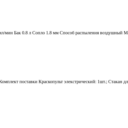
л/мин Бак 0.8 л Сопло 1.8 мм Способ распыления воздушный Мак
 Комплект поставки Краскопульт элекстрический: 1шт.; Стакан д