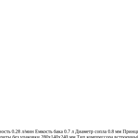
ность 0.28 л/мин Емкость бака 0.7 л Диаметр сопла 0.8 мм Пр
абариты без упаковки 280х140х240 мм Тип компрессора встроенны