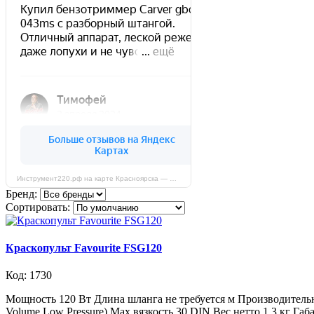
Инструмент220.рф на карте Красноярска — Яндекс Карты
Бренд:
Сортировать:
Краскопульт Favourite FSG120
Код: 1730
Мощность 120 Вт Длина шланга не требуется м Производитель
Volume Low Pressure) Max вязкость 30 DIN Вес нетто 1.3 кг Г