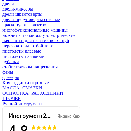
дрели
дрели-миксеры
дрели-шкантоверты
дрели-шуруповерты сетевые
краскопульты электро
многофункциональные машины
ножницы по металлу электрические
паяльники для пластиковых труб
перфораторы+отбойники
пистолеты клеевые
пистолеты паяльные
рубанки
стабилизаторы напряжения
фены
фрезеры
Круги, диски отрезные
МАСЛА+СМАЗКИ
ОСНАСТКА+РАСХОДНИКИ
ПРОЧЕЕ
Ручной инструмент