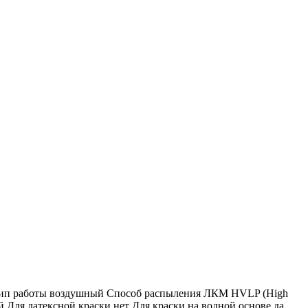
инцип работы воздушный Способ распыления ЛКМ HVLP (High
й Для латексной краски нет Для краски на водной основе да