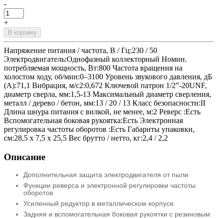
-
+
В корзину
Напряжение питания / частота, В / Гц:230 / 50
Электродвигатель:Однофазный коллекторный Номин.
потребляемая мощность, Вт:800 Частота вращения на
холостом ходу, об/мин:0–3100 Уровень звукового давления, дБ
(А):71,1 Вибрация, м/с2:0,672 Ключевой патрон 1/2”-20UNF,
диаметр сверла, мм:1,5-13 Максимальный диаметр сверления,
металл / дерево / бетон, мм:13 / 20 / 13 Класс безопасности:II
Длина шнура питания с вилкой, не менее, м:2 Реверс :Есть
Вспомогательная боковая рукоятка:Есть Электронная
регулировка частоты оборотов :Есть Габариты упаковки,
cм:28,5 х 7,5 х 25,5 Вес брутто / нетто, кг:2,4 / 2,2
Описание
Дополнительная защита электродвигателя от пыли
Функции реверса и электронной регулировки частоты
оборотов
Усиленный редуктор в металлическом корпусе
Задняя и вспомогательная боковая рукоятки с резиновым