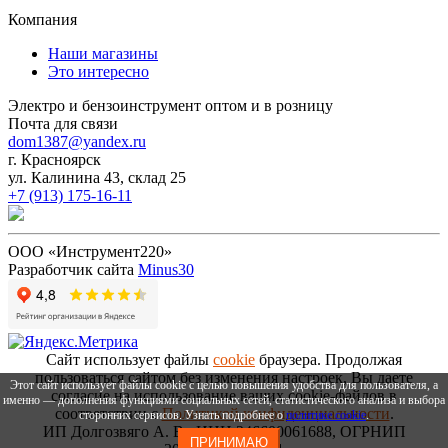
Компания
Наши магазины
Это интересно
Электро и бензоинструмент оптом и в розницу
Почта для связи
dom1387@yandex.ru
г. Красноярск
ул. Калинина 43, склад 25
+7 (913) 175-16-11
ООО «Инструмент220»
Разработчик сайта
Minus30
Сайт использует файлы
cookie
браузера. Продолжая
пользоваться сайтом без изменения настроек, Вы даете
Этот сайт использует файлы cookie с целью повышения удобства для пользователя, а
согласие на использование ваших cookie-файлов в
именно — дополнения функциями социальных сетей, статистического анализа и выбора
соответствии с
Политикой конфиденциальности
.
сторонних сервисов. Узнать подробнее о
политике cookie
.
ИП Долгозвяго А. В., ИНН 246600061688, ОГРНИП
ПРИНИМАЮ