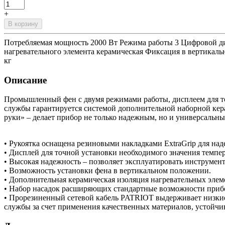
+
В корзину
Потребляемая мощность 2000 Вт Режима работы 3 Цифровой ди
нагревательного элемента керамическая Фиксация в вертикаль
кг
Описание
Промышленный фен с двумя режимами работы, дисплеем для то
службы гарантируется системой дополнительной наборной кер
руки» – делает прибор не только надежным, но и универсальны
• Рукоятка оснащена резиновыми накладками ExtraGrip для на
• Дисплей для точной установки необходимого значения темпе
• Высокая надежность – позволяет эксплуатировать инструмент
• Возможность установки фена в вертикальном положении.
• Дополнительная керамическая изоляция нагревательных элем
• Набор насадок расширяющих стандартные возможности приб
• Прорезиненный сетевой кабель PATRIOT выдерживает низки
службы за счет применения качественных материалов, устойч