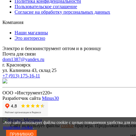
Политика конфиденциальности
Пользовательское соглашение
Согласие на обработку персональных данных
Компания
Наши магазины
Это интересно
Электро и бензоинструмент оптом и в розницу
Почта для связи
dom1387@yandex.ru
г. Красноярск
ул. Калинина 43, склад 25
+7 (913) 175-16-11
ООО «Инструмент220»
Разработчик сайта
Minus30
Этот сайт использует файлы cookie с целью повышения удобства для п
Сайт использует файлы
cookie
браузера. Продолжая пользов
политике cookie
.
ПРИНИМАЮ