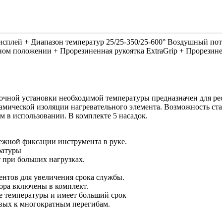
сплей + Диапазон температур 25/25-350/25-600° Воздушный пот
ном положении + Прорезиненная рукоятка ExtraGrip + Прорезине
чной установки необходимой температуры предназначен для рес
амической изоляции нагревательного элемента. Возможность ст
м в использовании. В комплекте 5 насадок.
дежной фиксации инструмента в руке.
ратуры
 при больших нагрузках.
ентов для увеличения срока службы.
ора включены в комплект.
е температуры и имеет больший срок
ивых к многократным перегибам.