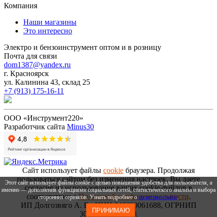
Компания
Наши магазины
Это интересно
Электро и бензоинструмент оптом и в розницу
Почта для связи
dom1387@yandex.ru
г. Красноярск
ул. Калинина 43, склад 25
+7 (913) 175-16-11
ООО «Инструмент220»
Разработчик сайта
Minus30
Сайт использует файлы
cookie
браузера. Продолжая
пользоваться сайтом без изменения настроек, Вы даете
Этот сайт использует файлы cookie с целью повышения удобства для пользователя, а
согласие на использование ваших cookie-файлов в
именно — дополнения функциями социальных сетей, статистического анализа и выбора
соответствии с
Политикой конфиденциальности
.
сторонних сервисов. Узнать подробнее о
политике cookie
.
ИП Долгозвяго А. В., ИНН 246600061688, ОГРНИП
ПРИНИМАЮ
306246636300031