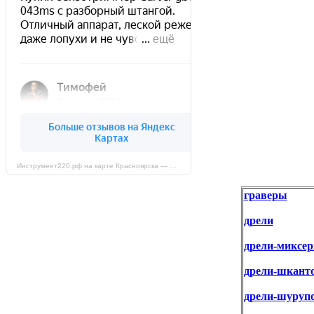
Инструмент220.рф на карте Красноярска — Яндекс Карты
граверы
дрели
дрели-миксе
дрели-шкант
дрели-шуруп